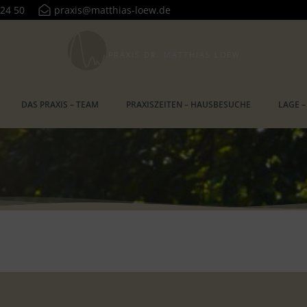
 24 50
praxis@matthias-loew.de
PRAXIS DR. MATTHIAS LOEW
DAS PRAXIS – TEAM
PRAXISZEITEN – HAUSBESUCHE
LAGE –