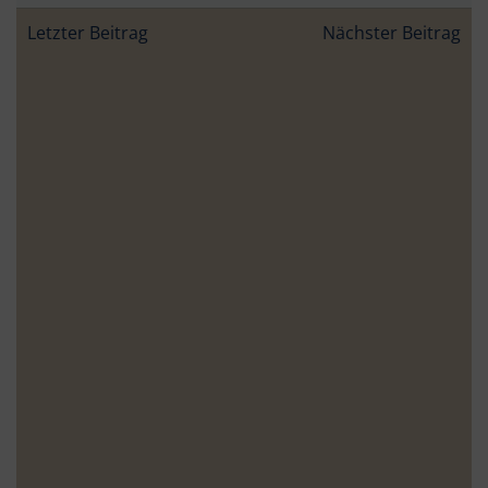
Beitragsnavigation
Beitragsnav
Letzter Beitrag
Nächster Beitrag