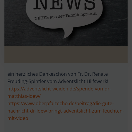
ein herzliches Dankeschön von Fr. Dr. Renate
Freuding-Spintler vom Adventslicht Hilfswerk!
https://adventslicht-weiden.de/spende-von-dr-
matthias-loew/
https://www.oberpfalzecho.de/beitrag/die-gute-
nachricht-dr-loew-bringt-adventslicht-zum-leuchten-
mit-video